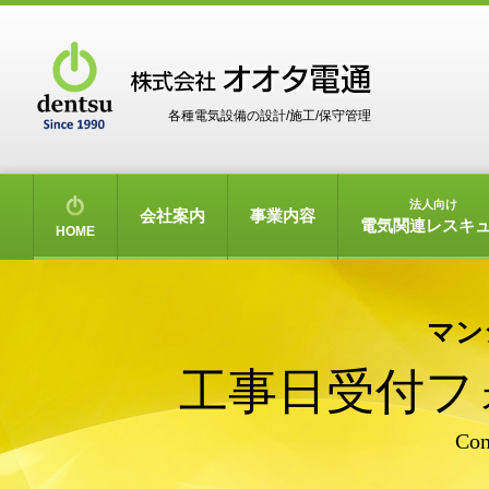
各種電気設備の設計/施工/保守管理
法人向け
会社案内
事業内容
電気関連レスキ
HOME
マン
工事日受付フ
Con